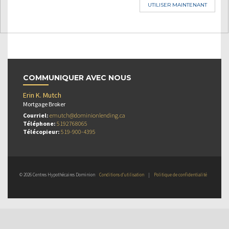
UTILISER MAINTENANT
COMMUNIQUER AVEC NOUS
Erin K. Mutch
Mortgage Broker
Courriel:
emutch@dominionlending.ca
Téléphone:
5192768065
Télécopieur:
519-900-4395
© 2026 Centres Hypothécaires Dominion
Conditions d’utilisation
|
Politique de confidentialité