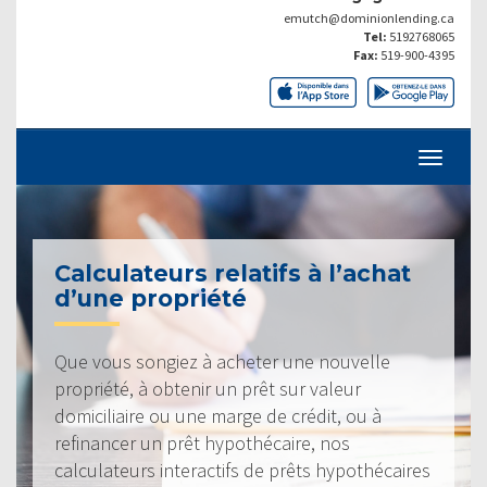
emutch@dominionlending.ca
Tel:
5192768065
Fax:
519-900-4395
Calculateurs relatifs à l’achat
d’une propriété
Que vous songiez à acheter une nouvelle
propriété, à obtenir un prêt sur valeur
domiciliaire ou une marge de crédit, ou à
refinancer un prêt hypothécaire, nos
calculateurs interactifs de prêts hypothécaires