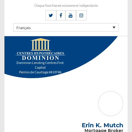
Chaque franchise est autonome et indépendante
Français
Dominion Lending Centres First
Capital
Permis de Courtage ##10746
Erin K. Mutch
Mortgage Broker